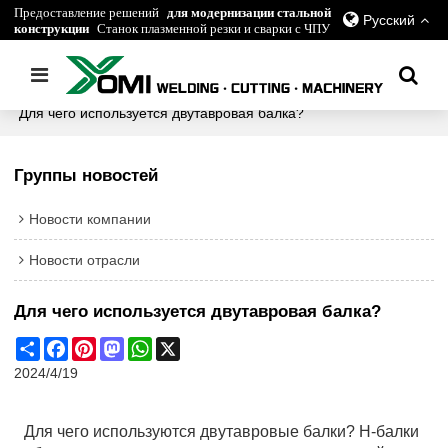
Предоставление решений
для модернизации стальной
Русский
конструкции
Станок плазменной резки и сварки с ЧПУ
Главная
/
все
/
Новости отрасли
/
Для чего используется двутавровая балка?
Группы новостей
Новости компании
Новости отрасли
Для чего используется двутавровая балка?
Share
Facebook
Pinterest
Mastodon
WhatsApp
X
2024/4/19
Для чего используются двутавровые балки? H-балки