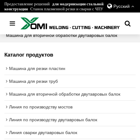
Предоставление решений
для модернизации стальной
Русский
конструкции
Станок плазменной резки и сварки с ЧПУ
Главная
/
все
/
Машина для вторичной обработки двутавровых балок
Каталог продуктов
Машина для резки пластин
Машина для резки труб
Машина для вторичной обработки двутавровых балок
Линия по производству мостов
Линия по производству двутавровых балок
Линия сварки двутавровых балок