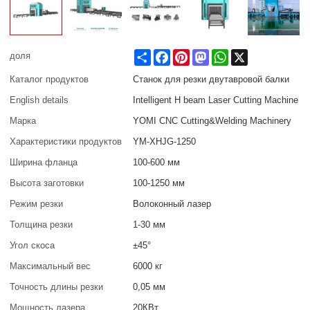
Share
Facebook
Pinterest
Mastodon
WhatsApp
X
доля
Каталог продуктов
Станок для резки двутавровой балки
English details
Intelligent H beam Laser Cutting Machine
Марка
YOMI CNC Cutting&Welding Machinery
Характеристики продуктов
YM-XHJG-1250
Ширина фланца
100-600 мм
Высота заготовки
100-1250 мм
Режим резки
Волоконный лазер
Толщина резки
1-30 мм
Угол скоса
±45°
Максимальный вес
6000 кг
Точность длины резки
0,05 мм
Мощность лазера
20КВт