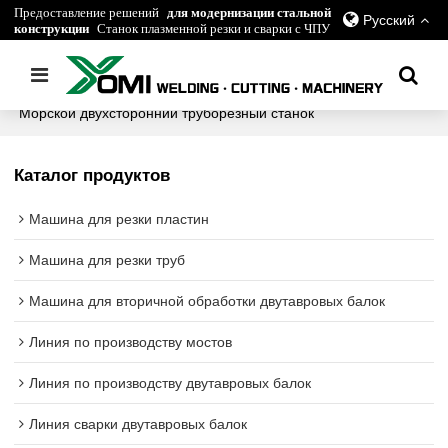
Предоставление решений
для модернизации стальной
Русский
конструкции
Станок плазменной резки и сварки с ЧПУ
Главная
/
все
/
Морская ветроэнергетика
/
Морской двухсторонний труборезный станок
Каталог продуктов
Машина для резки пластин
Машина для резки труб
Машина для вторичной обработки двутавровых балок
Линия по производству мостов
Линия по производству двутавровых балок
Линия сварки двутавровых балок