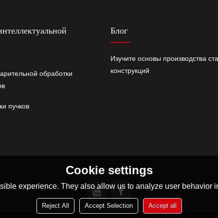
интеллектуальной
Блог
Изучите основы производства ст
конструкций
арительной обработки
ов
ки пучков
Cookie settings
ible experience. They also allow us to analyze user behavior in
Reject All
Accept Selection
Accept all