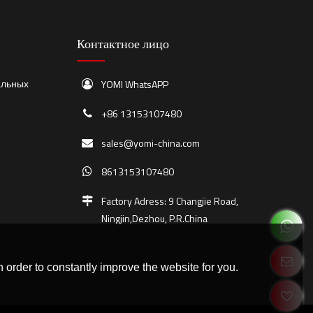
Контактное лицо
YOMI WhatsAPP
альных
+86 13153107480
sales@yomi-china.com
8613153107480
Factory Adress: 9 Changjie Road,
Ningjin,Dezhou, P.R.China
 order to constantly improve the website for you.