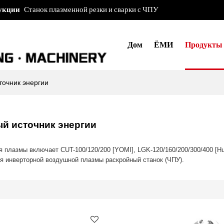
рукции
Станок плазменной резки и сварки с ЧПУ
Дом
ЁМИ
Продукты
точник энергии
й источник энергии
я плазмы включает CUT-100/120/200 [YOMI], LGK-120/160/200/300/400 [H
я инверторной воздушной плазмы раскройный станок (ЧПУ).