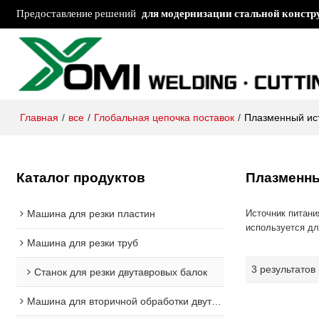
Предоставление решений
для модернизации стальной конст
Главная
/
все
/
Глобальная цепочка поставок
/
Плазменный ис
Каталог продуктов
Плазменны
Машина для резки пластин
Источник питани
используется дл
Машина для резки труб
3 результатов
Станок для резки двутавровых балок
Машина для вторичной обработки двутавровых балок