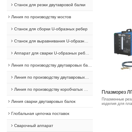
Станок для резки двутавровой балки
Линия по производству мостов
Станок для сборки U-образных ребер
Станок для выравнивания U-образных ребер
Аппарат для сварки U-образных ребер
Линия по производству двутавровых балок
Линия по производству двутавровых балок
Линия по производству коробчатых балок
Плазморез ЛГ
Плазменные реза
Линия сварки двутавровых балок
изделия для пла
передовыми техн
Глобальная цепочка поставок
Сварочный аппарат