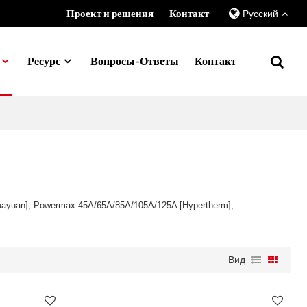
Проект и решения
Контакт
Русский
Ресурс
Вопросы-Ответы
Контакт
uayuan], Powermax-45A/65A/85A/105A/125A [Hypertherm],
Вид