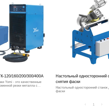
К-120/160/200/300/400А
Настольный односторонний с
снятия фаски
ки Yomi - это качественные
зменной резки металла с
Настольный односторонний станок 
ологиями в Китае.
фаски
1