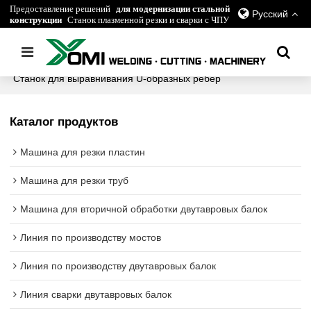
Предоставление решений
для модернизации стальной
Русский
конструкции
Станок плазменной резки и сварки с ЧПУ
Главная
/
все
/
Линия по производству мостов
/
Станок для выравнивания U-образных ребер
Каталог продуктов
Машина для резки пластин
Машина для резки труб
Машина для вторичной обработки двутавровых балок
Линия по производству мостов
Линия по производству двутавровых балок
Линия сварки двутавровых балок