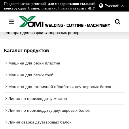
Предоставление решений
для модернизации стальной
Русский
конструкции
Станок плазменной резки и сварки с ЧПУ
Главная
/
все
/
Линия по производству мостов
/
Аппарат для сварки U-образных ребер
Каталог продуктов
Машина для резки пластин
Машина для резки труб
Машина для вторичной обработки двутавровых балок
Линия по производству мостов
Линия по производству двутавровых балок
Линия сварки двутавровых балок