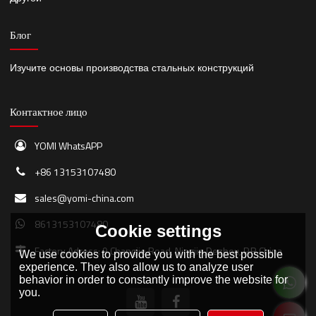
Блог
Изучите основы производства стальных конструкций
Контактное лицо
YOMI WhatsAPP
+86 13153107480
sales@yomi-china.com
8613153107480
Cookie settings
Factory Adress: 9 Changjie Road, Ningjin,Dezhou, P.R.China
We use cookies to provide you with the best possible
experience. They also allow us to analyze user
behavior in order to constantly improve the website for
you.