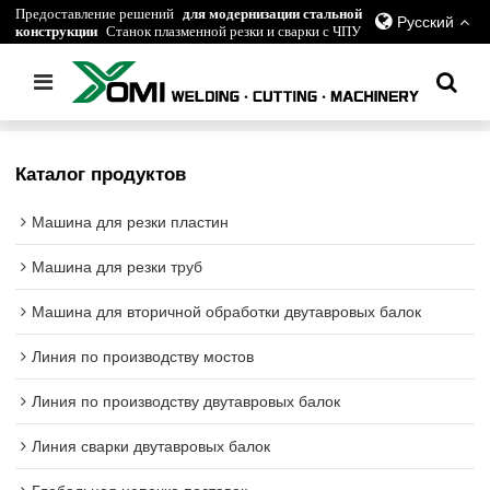
Предоставление решений
для модернизации стальной
Русский
конструкции
Станок плазменной резки и сварки с ЧПУ
Главная
/
все
/
Регулируемый сварочный вращатель
Каталог продуктов
Машина для резки пластин
Машина для резки труб
Машина для вторичной обработки двутавровых балок
Линия по производству мостов
Линия по производству двутавровых балок
Линия сварки двутавровых балок