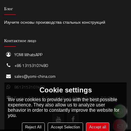
Блог
Изучите основы производства стальных конструкций
Контактное лицо
YOMI WhatsAPP
+86 13153107480
sales@yomi-china.com
8613153107480
Cookie settings
Factory Adress: 9 Changjie Road, Ningjin,Dezhou, P.R.China
We use cookies to provide you with the best possible
experience. They also allow us to analyze user
behavior in order to constantly improve the website for
you.
Reject All
Accept Selection
Accept all