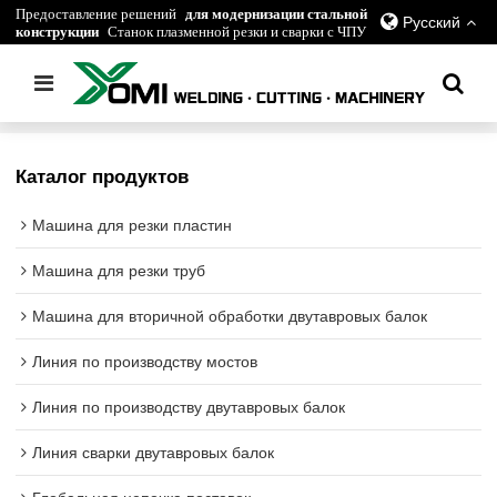
Предоставление решений
для модернизации стальной
Русский
конструкции
Станок плазменной резки и сварки с ЧПУ
Главная
/
все
/
Машина для правки балки
Каталог продуктов
Машина для резки пластин
Машина для резки труб
Машина для вторичной обработки двутавровых балок
Линия по производству мостов
Линия по производству двутавровых балок
Линия сварки двутавровых балок